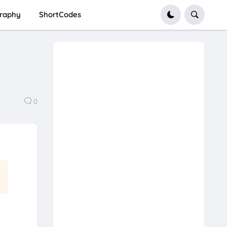
graphy
ShortCodes
0