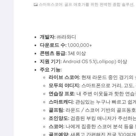
스마트스코어: 골프 애호가를 위한 완벽한 종합 솔루션, kl
개발자:
㈜라와디
다운로드 수:
1,000,000+
콘텐츠 등급:
3세 이상
지원 기기:
Android OS 5.1(Lollipop) 이상
주요 기능:
라이브 스코어:
현재 라운드 중인 경기의
모두의 야디지:
스마트폰으로 거리, 고도,
연습장 프로:
내 주변 이웃들과 핫한 연습
스마트캐디:
관심있는 누구나 빠르고 쉽게
골프팀:
라운드 / 스코어 기반의 골프동호
조인양도:
검증된 부킹 매니저가 주선하는
스코어:
나에게 집중한 스코어 분석 등을 통
골프예약:
새롭고 간편해진 전국 300여개