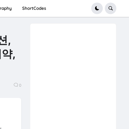
graphy
ShortCodes
션,
예약,
0
미