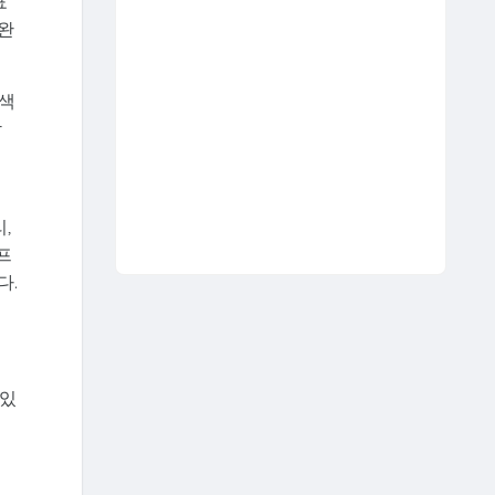
표
 완
검색
합
어
,
프
다.
수
 있